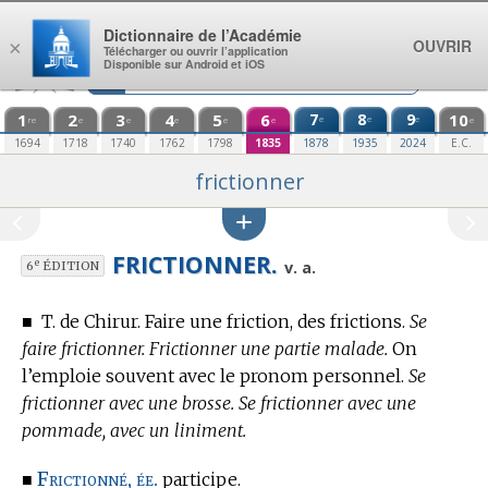
Aller au contenu
Dictionnaire de l’Académie
OUVRIR
×
Télécharger ou ouvrir l’application
Disponible sur Android et iOS
1
2
3
4
5
6
7
8
9
10
e
e
e
re
e
e
e
e
e
e
1694
1718
1740
1762
1798
1835
1878
1935
2024
E.C.
frictionner
FRICTIONNER.
e
v. a.
6
ÉDITION
■
T. de Chirur.
Faire une friction, des frictions.
Se
faire frictionner. Frictionner une partie malade.
On
l’emploie souvent avec le pronom personnel.
Se
frictionner avec une brosse. Se frictionner avec une
pommade, avec un liniment.
Frictionné, ée.
■
participe.