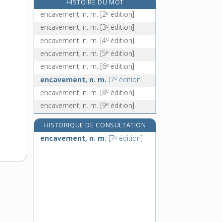
HISTOIRE DU MOT
encellulement, n. m.
e
encavement, n. m.
[2
édition]
encelluler, v. tr.
e
encavement, n. m.
[3
édition]
e
encenies, n. f. pl.
[4
édition]
e
encavement, n. m.
[4
édition]
encens, n. m.
e
encavement, n. m.
[5
édition]
e
encavement, n. m.
[6
édition]
e
encavement, n. m.
[7
édition]
e
encavement, n. m.
[8
édition]
e
encavement, n. m.
[9
édition]
HISTORIQUE DE CONSULTATION
e
encavement, n. m.
[7
édition]