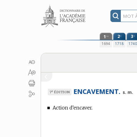
Aller au contenu
1
2
3
e
e
re
1694
1718
174
ENCAVEMENT.
e
s. m.
7
ÉDITION
■
Action d’encaver.