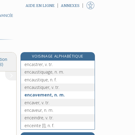
AIDE EN LIGNE
ANNEXES
AVANCÉE
encaserner, v. tr.
encasteler (s'), v. pron.
encastelure, n. f.
e
encastillage, n. m.
[5
édition]
encastrable, adj.
VOISINAGE ALPHABÉTIQUE
encastrement, n. m.
tion
encastrer, v. tr.
8)
encaustiquage, n. m.
encaustique, n. f.
encaustiquer, v. tr.
encavement, n. m.
encaver, v. tr.
encaveur, n. m.
enceindre, v. tr.
enceinte [I], n. f.
enceinte [II], adj. f.