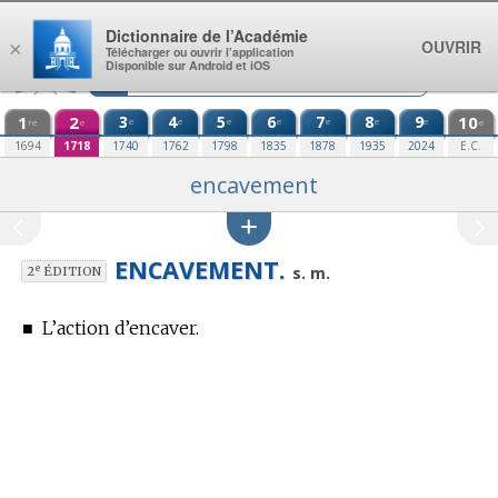
Aller au contenu
Dictionnaire de l’Académie
OUVRIR
×
Télécharger ou ouvrir l’application
Disponible sur Android et iOS
1
2
3
4
5
6
7
8
9
10
e
e
e
e
e
e
e
re
e
e
1694
1718
1740
1762
1798
1835
1878
1935
2024
E.C.
encavement
ENCAVEMENT.
e
s. m.
2
ÉDITION
■
L’action d’encaver.