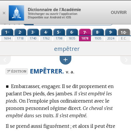
Aller au contenu
Dictionnaire de l’Académie
OUVRIR
×
Télécharger ou ouvrir l’application
Disponible sur Android et iOS
1
2
3
4
5
6
7
8
9
10
re
e
e
e
e
e
e
e
e
e
1694
1718
1740
1762
1798
1835
1878
1935
2024
E.C.
empêtrer
EMPÊTRER.
e
v. a.
7
ÉDITION
■
Embarrasser, engager. Il se dit proprement en
parlant Des pieds, des jambes.
Il s’est empêtré les
pieds.
On l’emploie plus ordinairement avec le
pronom personnel régime direct.
Ce cheval s’est
empêtré dans ses traits. Il s’est empêtré.
Il se prend aussi figurément ; et alors il peut être