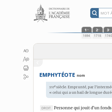
Aller au contenu
1
2
3
re
e
e
1694
1718
174
EMPHYTÉOTE
nom
xvi
e
Étymologie
siècle. Emprunté, par l’intermé
:
« celui qui a un bail de longue duré
Personne qui jouit d’un fonds 
MARQUE
DROIT.