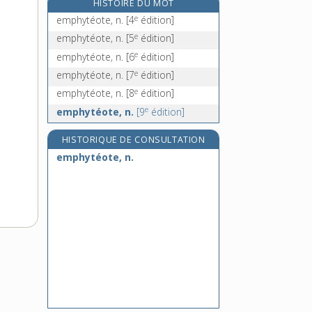
HISTOIRE DU MOT
empiéter, v. tr. et intr.
e
emphytéote, n.
[4
édition]
empiffrer, v. tr. et pron.
e
emphytéote, n.
[5
édition]
empilage, n. m.
e
emphytéote, n.
[6
édition]
empilement, n. m.
e
emphytéote, n.
[7
édition]
e
emphytéote, n.
[8
édition]
e
emphytéote, n.
[9
édition]
HISTORIQUE DE CONSULTATION
emphytéote, n.