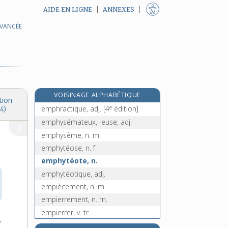
AIDE EN LIGNE
ANNEXES
AVANCÉE
empester, v. tr.
empêtrer, v. tr.
e
empetrum, n. m.
[5
édition]
emphase, n. f.
emphatique, adj.
VOISINAGE ALPHABÉTIQUE
emphatiquement, adv.
tion
e
emphractique, adj.
[4
édition]
4)
emphysémateux, -euse, adj.
emphysème, n. m.
emphytéose, n. f.
emphytéote, n.
emphytéotique, adj.
empiècement, n. m.
empierrement, n. m.
empierrer, v. tr.
.
empiètement, n. m.