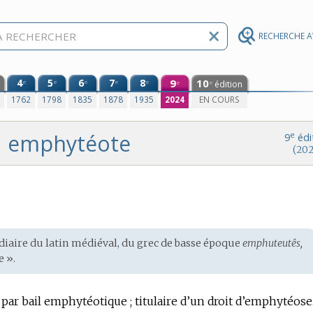
RECHERCHE 
4
5
6
7
8
9
10
e
e
e
e
e
édition
e
e
0
1762
1798
1835
1878
1935
2024
EN COURS
emphytéote
e
9
édi
(202
diaire du
latin médiéval
, du
grec de basse époque
emphuteutês,
e ».
par bail emphytéotique ; titulaire d’un droit d’emphytéose