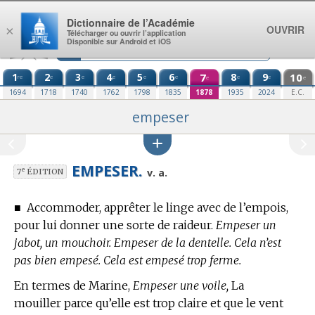
Aller au contenu
Dictionnaire de l’Académie
OUVRIR
×
Télécharger ou ouvrir l’application
Disponible sur Android et iOS
1
2
3
4
5
6
7
8
9
10
re
e
e
e
e
e
e
e
e
e
1694
1718
1740
1762
1798
1835
1878
1935
2024
E.C.
empeser
EMPESER.
e
v. a.
7
ÉDITION
■
Accommoder, apprêter le linge avec de l’empois,
pour lui donner une sorte de raideur.
Empeser un
jabot, un mouchoir. Empeser de la dentelle. Cela n’est
pas bien empesé. Cela est empesé trop ferme.
En
termes de Marine,
Empeser une voile,
La
mouiller parce qu’elle est trop claire et que le vent