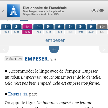
Aller au contenu
Dictionnaire de l’Académie
OUVRIR
×
Télécharger ou ouvrir l’application
Disponible sur Android et iOS
1
2
3
4
5
6
7
8
9
10
re
e
e
e
e
e
e
e
e
e
1694
1718
1740
1762
1798
1835
1878
1935
2024
E.C.
empeser
EMPESER.
e
v. a.
3
ÉDITION
■
Accommoder le linge avec de l’empois.
Empeser
un rabat. Empeser un mouchoir. Empeser de la dentelle.
Cela n’est pas bien empesé. Cela est empesé trop ferme.
Empesé, ée.
■
part.
On appelle figur.
Un homme empesé, une femme