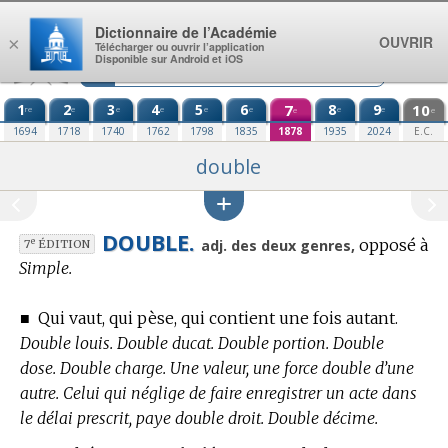
Aller au contenu
Dictionnaire de l’Académie
OUVRIR
×
Télécharger ou ouvrir l’application
Disponible sur Android et iOS
1
2
3
4
5
6
7
8
9
10
re
e
e
e
e
e
e
e
e
e
1694
1718
1740
1762
1798
1835
1878
1935
2024
E.C.
double
DOUBLE.
opposé à
e
adj. des deux genres,
7
ÉDITION
Simple.
■
Qui vaut, qui pèse, qui contient une fois autant.
Double louis. Double ducat. Double portion. Double
dose. Double charge. Une valeur, une force double d’une
autre. Celui qui néglige de faire enregistrer un acte dans
le délai prescrit, paye double droit. Double décime.