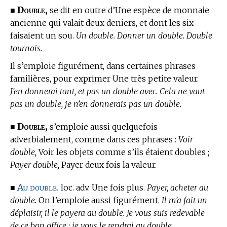
Double,
■
se dit en outre d’Une espèce de monnaie
ancienne qui valait deux deniers, et dont les six
faisaient un sou.
Un double. Donner un double. Double
tournois.
Il s’emploie figurément, dans certaines phrases
familières, pour exprimer Une très petite valeur.
J’en donnerai tant, et pas un double avec. Cela ne vaut
pas un double, je n’en donnerais pas un double.
Double,
■
s’emploie aussi quelquefois
adverbialement, comme dans ces phrases :
Voir
double,
Voir les objets comme s’ils étaient doubles ;
Payer double,
Payer deux fois la valeur.
Au double.
■
loc. adv. Une fois plus.
Payer, acheter au
double.
On l’emploie aussi figurément.
Il m’a fait un
déplaisir, il le payera au double. Je vous suis redevable
de ce bon office ; je vous le rendrai au double.