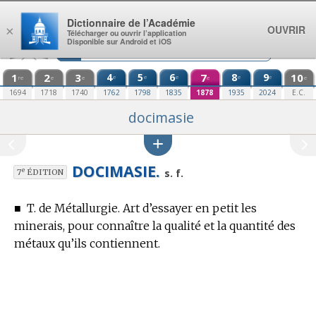
Aller au contenu
Dictionnaire de l’Académie
OUVRIR
×
Télécharger ou ouvrir l’application
Disponible sur Android et iOS
1
2
3
4
5
6
7
8
9
10
e
e
e
e
e
re
e
e
e
e
1694
1718
1740
1762
1798
1835
1878
1935
2024
E.C.
docimasie
DOCIMASIE.
e
s. f.
7
ÉDITION
■
T. de Métallurgie.
Art d’essayer en petit les
minerais, pour connaître la qualité et la quantité des
métaux qu’ils contiennent.