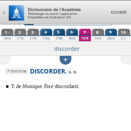
Aller au contenu
Dictionnaire de l’Académie
OUVRIR
×
Télécharger ou ouvrir l’application
Disponible sur Android et iOS
1
2
3
4
5
6
7
8
9
10
e
e
e
e
re
e
e
e
e
e
1694
1718
1740
1762
1798
1835
1878
1935
2024
E.C.
discorder
DISCORDER.
e
v. n.
7
ÉDITION
■
T. de Musique.
Être discordant.