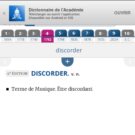
Aller au contenu
Dictionnaire de l’Académie
OUVRIR
×
Télécharger ou ouvrir l’application
Disponible sur Android et iOS
1
2
3
4
5
6
7
8
9
10
e
e
e
e
re
e
e
e
e
e
1694
1718
1740
1762
1798
1835
1878
1935
2024
E.C.
discorder
DISCORDER.
e
v. n.
4
ÉDITION
■
Terme de Musique.
Être discordant.