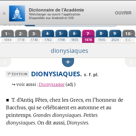
Aller au contenu
Dictionnaire de l’Académie
OUVRIR
×
Télécharger ou ouvrir l’application
Disponible sur Android et iOS
1
2
3
4
5
6
7
8
9
10
e
e
e
e
e
re
e
e
e
e
1694
1718
1740
1762
1798
1835
1878
1935
2024
E.C.
dionysiaques
DIONYSIAQUES.
e
s. f. pl.
7
ÉDITION
↪
voir aussi :
Dionysiaque
(adj.)
■
T. d’Antiq.
Fêtes, chez les Grecs, en l’honneur de
Bacchus, qui se célébraient en automne et au
printemps.
Grandes dionysiaques. Petites
dionysiaques.
On dit aussi,
Dionysies.