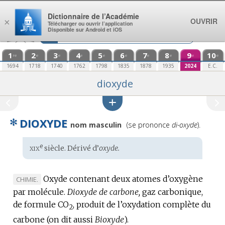
Aller au contenu
Dictionnaire de l’Académie
OUVRIR
×
Télécharger ou ouvrir l’application
Disponible sur Android et iOS
1
2
3
4
5
6
7
8
9
10
re
e
e
e
e
e
e
e
e
e
1694
1718
1740
1762
1798
1835
1878
1935
2024
E.C.
dioxyde
✻
DIOXYDE
Prononciation
nom masculin
(se prononce
di-oxyde
).
:
xix
e
Étymologie
siècle. Dérivé d’
oxyde.
:
Oxyde contenant deux atomes d’oxygène
MARQUE
CHIMIE.
par molécule.
DE
Dioxyde de carbone,
gaz carbonique,
de formule CO
DOMAINE
, produit de l’oxydation complète du
2
:
carbone (on dit aussi
Bioxyde
).