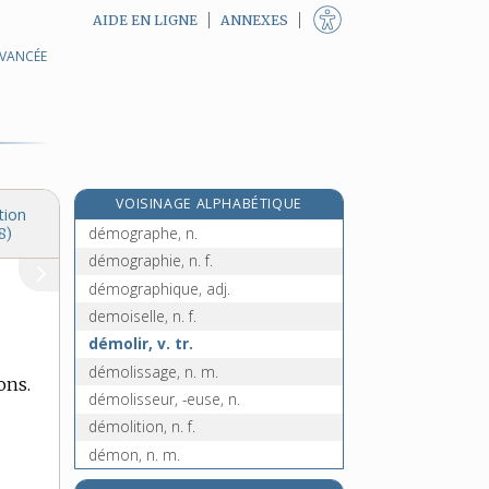
AIDE EN LIGNE
ANNEXES
AVANCÉE
démocratique, adj.
démocratiquement, adv.
démocratisation, n. f.
démocratiser, v. tr.
démodé, -ée, adj.
VOISINAGE ALPHABÉTIQUE
démoder (se), v. pron.
tion
démographe, n.
8)
démographie, n. f.
démographique, adj.
demoiselle, n. f.
démolir, v. tr.
démolissage, n. m.
ons.
démolisseur, -euse, n.
démolition, n. f.
démon, n. m.
démonétisation, n. f.