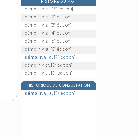
HISTOIRE DU MOT
démonétiser, v. tr.
re
demolir, v. a.
[1
édition]
démoniaque, adj.
e
demolir, v. a.
[2
édition]
démonographe, n.
e
démolir, v. a.
[3
édition]
démonographie, n. f.
e
démolir, v. a.
[4
édition]
e
démolir, v. a.
[5
édition]
e
démolir, v. a.
[6
édition]
e
démolir, v. a.
[7
édition]
e
démolir, v. tr.
[8
édition]
e
démolir, v. tr.
[9
édition]
HISTORIQUE DE CONSULTATION
e
démolir, v. a.
[7
édition]