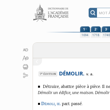
Aller au contenu
1
2
3
re
e
e
1694
1718
174
DÉMOLIR.
e
v. a.
7
ÉDITION
■
Détruire, abattre pièce à pièce. Il 
Démolir un édifice, une maison. Démolir 
Démoli, ie.
■
part. passé.