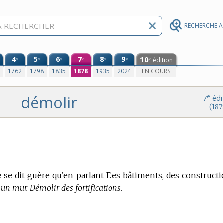
RECHERCHE 
4
5
6
7
8
9
10
e
e
e
e
e
édition
e
e
0
1762
1798
1835
1878
1935
2024
EN COURS
démolir
e
7
édi
(187
ne se dit guère qu’en parlant Des bâtiments, des constructi
un mur. Démolir des fortifications.