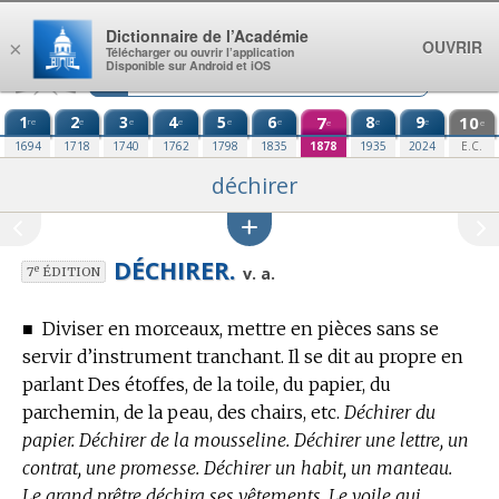
Aller au contenu
Dictionnaire de l’Académie
OUVRIR
×
Télécharger ou ouvrir l’application
Disponible sur Android et iOS
1
2
3
4
5
6
7
8
9
10
re
e
e
e
e
e
e
e
e
e
1694
1718
1740
1762
1798
1835
1878
1935
2024
E.C.
déchirer
DÉCHIRER.
e
v. a.
7
ÉDITION
■
Diviser en morceaux, mettre en pièces sans se
servir d’instrument tranchant.
Il se dit au propre en
parlant Des étoffes, de la toile, du papier, du
parchemin, de la peau, des chairs, etc.
Déchirer du
papier. Déchirer de la mousseline. Déchirer une lettre, un
contrat, une promesse. Déchirer un habit, un manteau.
Le grand prêtre déchira ses vêtements. Le voile qui