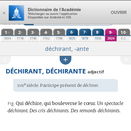
Aller au contenu
Dictionnaire de l’Académie
OUVRIR
×
Télécharger ou ouvrir l’application
Disponible sur Android et iOS
1
2
3
4
5
6
7
8
9
10
e
e
e
re
e
e
e
e
e
e
1694
1718
1740
1762
1798
1835
1878
1935
2024
E.C.
déchirant, -ante
DÉCHIRANT, DÉCHIRANTE
adjectif
xvii
e
Étymologie
siècle. Participe présent de
déchirer.
:
Fig.
Qui déchire, qui bouleverse le cœur.
Un spectacle
déchirant.
Des cris déchirants.
Des remords déchirants.