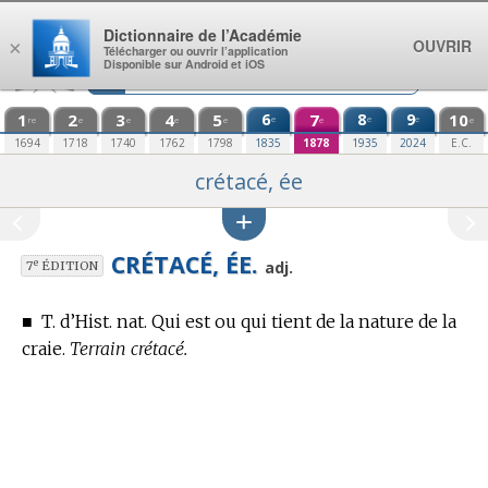
Aller au contenu
Dictionnaire de l’Académie
OUVRIR
×
Télécharger ou ouvrir l’application
Disponible sur Android et iOS
1
2
3
4
5
6
7
8
9
10
e
e
e
re
e
e
e
e
e
e
1694
1718
1740
1762
1798
1835
1878
1935
2024
E.C.
crétacé, ée
CRÉTACÉ, ÉE.
e
adj.
7
ÉDITION
■
T. d’Hist. nat.
Qui est ou qui tient de la nature de la
craie.
Terrain crétacé.