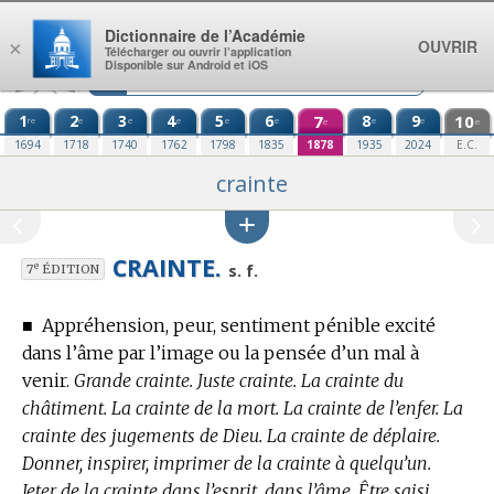
Aller au contenu
Dictionnaire de l’Académie
OUVRIR
×
Télécharger ou ouvrir l’application
Disponible sur Android et iOS
1
2
3
4
5
6
7
8
9
10
re
e
e
e
e
e
e
e
e
e
1694
1718
1740
1762
1798
1835
1878
1935
2024
E.C.
crainte
CRAINTE.
e
s. f.
7
ÉDITION
■
Appréhension, peur, sentiment pénible excité
dans l’âme par l’image ou la pensée d’un mal à
venir.
Grande crainte. Juste crainte. La crainte du
châtiment. La crainte de la mort. La crainte de l’enfer. La
crainte des jugements de Dieu. La crainte de déplaire.
Donner, inspirer, imprimer de la crainte à quelqu’un.
Jeter de la crainte dans l’esprit, dans l’âme. Être saisi,