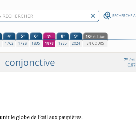
RECHERCHE 
4
5
6
7
8
9
10
e
e
e
e
e
édition
e
e
0
1762
1798
1835
1878
1935
2024
EN COURS
conjonctive
e
7
édi
(187
t le globe de l’œil aux paupières.