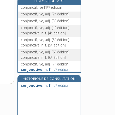
HISTOIRE DU MOT
e
conjouissance, n. f.
[7
édition]
re
conjonctif, ive
[1
édition]
conjugable, adj.
e
conjonctif, ive, adj.
[2
édition]
conjugaison, n. f.
e
conjonctif, ive, adj.
[3
édition]
conjugal, -ale, adj.
e
conjonctif, ive, adj.
[4
édition]
e
conjonctive, n. f.
[4
édition]
e
conjonctif, ive, adj.
[5
édition]
e
conjonctive, n. f.
[5
édition]
e
conjonctif, ive, adj.
[6
édition]
e
conjonctive, n. f.
[6
édition]
e
conjonctif, ive, adj.
[7
édition]
e
conjonctive, n. f.
[7
édition]
e
conjonctif, ive, adj.
[8
édition]
HISTORIQUE DE CONSULTATION
e
conjonctive, n. f.
[8
édition]
e
conjonctive, n. f.
[7
édition]
e
conjonctif, -ive, adj.
[9
édition]