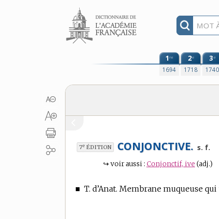
Aller au contenu
1
2
3
re
e
e
1694
1718
174
CONJONCTIVE.
e
s. f.
7
ÉDITION
↪
voir aussi :
Conjonctif, ive
(adj.)
■
T. d’Anat.
Membrane muqueuse qui uni