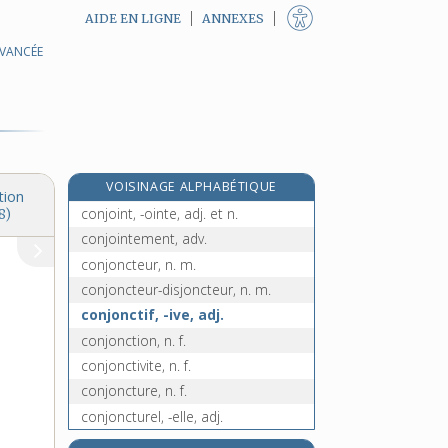
AIDE EN LIGNE
ANNEXES
AVANCÉE
conirostre, adj.
conjectural, -ale, adj.
conjecturalement, adv.
conjecture, n. f.
conjecturer, v. tr.
VOISINAGE ALPHABÉTIQUE
conjoindre, v. tr.
tion
conjoint, -ointe, adj. et n.
8)
conjointement, adv.
conjoncteur, n. m.
conjoncteur-disjoncteur, n. m.
conjonctif, -ive, adj.
conjonction, n. f.
conjonctivite, n. f.
conjoncture, n. f.
conjoncturel, -elle, adj.
e
conjouir se, v. pron.
[8
édition]