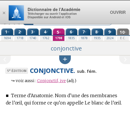
Aller au contenu
Dictionnaire de l’Académie
OUVRIR
×
Télécharger ou ouvrir l’application
Disponible sur Android et iOS
1
2
3
4
5
6
7
8
9
10
re
e
e
e
e
e
e
e
e
e
1694
1718
1740
1762
1798
1835
1878
1935
2024
E.C.
conjonctive
CONJONCTIVE.
e
sub. fém.
5
ÉDITION
↪
voir aussi :
Conjonctif, ive
(adj.)
■
Terme d’Anatomie.
Nom d’une des membranes
de l’œil, qui forme ce qu’on appelle Le blanc de l’œil.