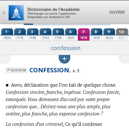
Aller au contenu
Dictionnaire de l’Académie
OUVRIR
×
Télécharger ou ouvrir l’application
Disponible sur Android et iOS
1
2
3
4
5
6
7
8
9
10
re
e
e
e
e
e
e
e
e
e
1694
1718
1740
1762
1798
1835
1878
1935
2024
E.C.
confession
CONFESSION.
e
s. f.
7
ÉDITION
■
Aveu, déclaration que l’on fait de quelque chose.
Confession sincère, franche, ingénue. Confession forcée,
extorquée. Vous demeurez d’accord par votre propre
confession que… Désirez-vous une plus ample, plus
entière, plus franche, plus expresse confession ?
La confession d’un criminel,
Ce qu’il confesse