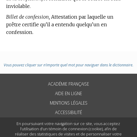
inviolable.
Billet de confession,
Attestation par laquelle un
prêtre certifie qu’il a entendu quelqu’un en
confession.
Vous pouvez cliquer sur n’importe quel mot pour naviguer dans le dictionnaire.
ACADÉMIE FRANÇAISE
AIDE EN LIGNE
MENTIONS LÉGALES
ACCESSIBILITÉ
CONTACTS
En poursuivant votre navigation sur ce site, vous acceptez
l’utilisation d’un témoin de connexion (cookie), afin de
réaliser des statistiques de visites et de personnaliser votre