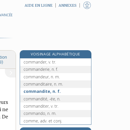
AIDE EN LIGNE
ANNEXES
AVANCÉE
comma, n. m.
command, n. m.
commandant, -ante, adj. et n.
commandant-major, n. m.
commande, n. f.
VOISINAGE ALPHABÉTIQUE
commandement, n. m.
tion
commander, v. tr.
8)
commanderie, n. f.
commandeur, n. m.
commanditaire, n. m.
commandite, n. f.
commandité, -ée, n.
eurs
commanditer, v. tr.
i ne
commando, n. m.
i De
comme, adv. et conj.
commedia dell'arte, n. f. inv.