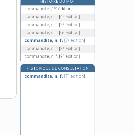
HISTOIRE DU MOT
commémoraison, n. f.
re
commandite
[1
édition]
commémoratif, -ive, adj.
e
commandite, n. f.
[4
édition]
commémoration, n. f.
e
commandite, n. f.
[5
édition]
commémorer, v. tr.
e
commandite, n. f.
[6
édition]
e
commandite, n. f.
[7
édition]
e
commandite, n. f.
[8
édition]
e
commandite, n. f.
[9
édition]
HISTORIQUE DE CONSULTATION
e
commandite, n. f.
[7
édition]