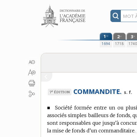
Aller au contenu
1
2
3
re
e
e
1694
1718
174
COMMANDITE.
e
s. f.
7
ÉDITION
■
Société formée entre un ou plusie
associés simples bailleurs de fonds, q
sont responsables que jusqu’à concur
la mise de fonds d’un commanditaire.