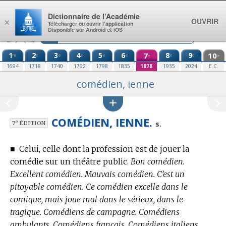
Aller au contenu
Dictionnaire de l’Académie
OUVRIR
×
Télécharger ou ouvrir l’application
Disponible sur Android et iOS
1
2
3
4
5
6
7
8
9
10
re
e
e
e
e
e
e
e
e
e
1694
1718
1740
1762
1798
1835
1878
1935
2024
E.C.
comédien, ienne
COMÉDIEN, IENNE.
e
s.
7
ÉDITION
■
Celui, celle dont la profession est de jouer la
comédie sur un théâtre public.
Bon comédien.
Excellent comédien. Mauvais comédien. C’est un
pitoyable comédien. Ce comédien excelle dans le
comique, mais joue mal dans le sérieux, dans le
tragique. Comédiens de campagne. Comédiens
ambulants. Comédiens français. Comédiens italiens.