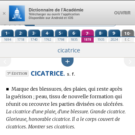
Aller au contenu
Dictionnaire de l’Académie
OUVRIR
×
Télécharger ou ouvrir l’application
Disponible sur Android et iOS
1
2
3
4
5
6
7
8
9
10
re
e
e
e
e
e
e
e
e
e
1694
1718
1740
1762
1798
1835
1878
1935
2024
E.C.
cicatrice
CICATRICE.
e
s. f.
7
ÉDITION
■
Marque des blessures, des plaies, qui reste après
la guérison ; peau, tissu de nouvelle formation qui
réunit ou recouvre les parties divisées ou ulcérées.
La cicatrice d’une plaie, d’une blessure. Grande cicatrice.
Glorieuse, honorable cicatrice. Il a le corps couvert de
cicatrices. Montrer ses cicatrices.