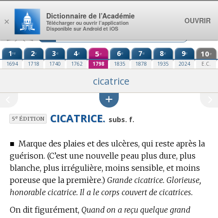
Aller au contenu
Dictionnaire de l’Académie
OUVRIR
×
Télécharger ou ouvrir l’application
Disponible sur Android et iOS
1
2
3
4
5
6
7
8
9
10
re
e
e
e
e
e
e
e
e
e
1694
1718
1740
1762
1798
1835
1878
1935
2024
E.C.
cicatrice
CICATRICE.
e
subs. f.
5
ÉDITION
■
Marque des plaies et des ulcères, qui reste après la
guérison.
(C’est une nouvelle peau plus dure, plus
blanche, plus irrégulière, moins sensible, et moins
poreuse que la première.)
Grande cicatrice. Glorieuse,
honorable cicatrice. Il a le corps couvert de cicatrices.
On dit figurément,
Quand on a reçu quelque grand