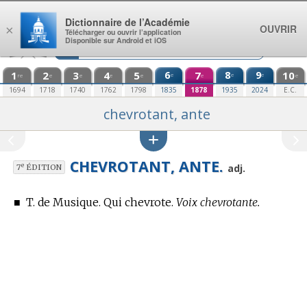
Aller au contenu
Dictionnaire de l’Académie
OUVRIR
×
Télécharger ou ouvrir l’application
Disponible sur Android et iOS
1
2
3
4
5
6
7
8
9
10
e
e
e
re
e
e
e
e
e
e
1694
1718
1740
1762
1798
1835
1878
1935
2024
E.C.
chevrotant, ante
CHEVROTANT, ANTE.
e
adj.
7
ÉDITION
■
T. de Musique.
Qui chevrote.
Voix chevrotante.