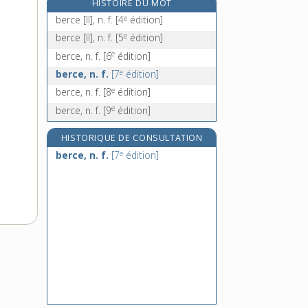
HISTOIRE DU MOT
bercer, v. tr.
e
berce [II], n. f.
[4
édition]
berceur, -euse, adj.
e
berce [II], n. f.
[5
édition]
berceuse, n. f.
e
berce, n. f.
[6
édition]
e
berche, n. f.
[5
édition]
e
berce, n. f.
[7
édition]
e
berce, n. f.
[8
édition]
e
berce, n. f.
[9
édition]
HISTORIQUE DE CONSULTATION
e
berce, n. f.
[7
édition]