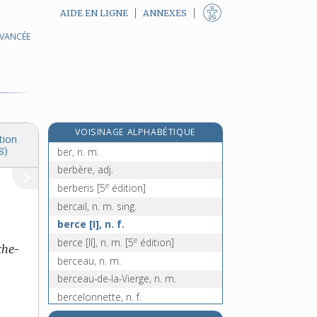
AIDE EN LIGNE
ANNEXES
AVANCÉE
béquée, n. f.
béquet, n. m.
béquillard, -arde, n.
béquille, n. f.
béquiller, v. intr. et tr.
e
VOISINAGE ALPHABÉTIQUE
béquillon, n. m.
[5
édition]
tion
ber, n. m.
8)
berbère, adj.
e
berberis
[5
édition]
bercail, n. m. sing.
berce [I], n. f.
e
berce [II], n. m.
[5
édition]
che-
berceau, n. m.
berceau-de-la-Vierge, n. m.
bercelonnette, n. f.
bercement, n. m.