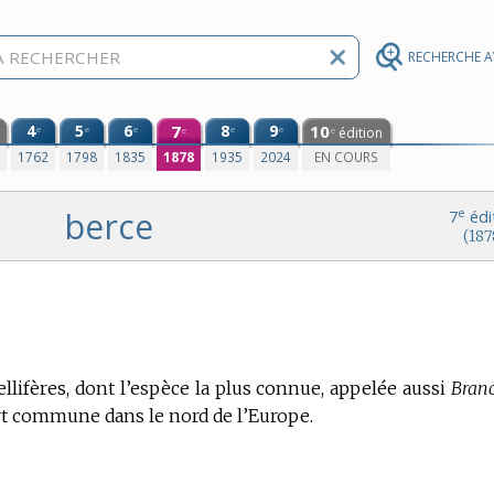
RECHERCHE 
4
5
6
7
8
9
10
e
e
e
e
e
édition
e
e
0
1762
1798
1835
1878
1935
2024
EN COURS
berce
e
7
édi
(187
lifères, dont l’espèce la plus connue, appelée aussi
Bran
ort commune dans le nord de l’Europe.