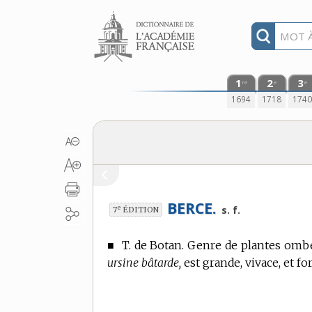
Aller au contenu
1
2
3
re
e
e
1694
1718
174
BERCE.
e
s. f.
7
ÉDITION
■
T. de Botan.
Genre de plantes ombel
ursine bâtarde,
est grande, vivace, et f