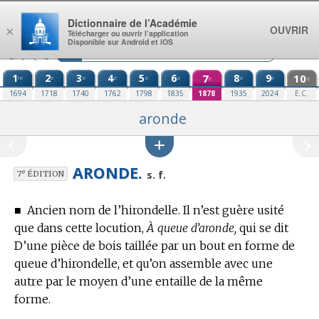
Aller au contenu
Dictionnaire de l’Académie
OUVRIR
×
Télécharger ou ouvrir l’application
Disponible sur Android et iOS
1
2
3
4
5
6
7
8
9
10
re
e
e
e
e
e
e
e
e
e
1694
1718
1740
1762
1798
1835
1878
1935
2024
E.C.
aronde
ARONDE.
e
s. f.
7
ÉDITION
■
Ancien nom de l’hirondelle.
Il n’est guère usité
que dans cette locution,
À queue d’aronde,
qui se dit
D’une pièce de bois taillée par un bout en forme de
queue d’hirondelle, et qu’on assemble avec une
autre par le moyen d’une entaille de la même
forme.