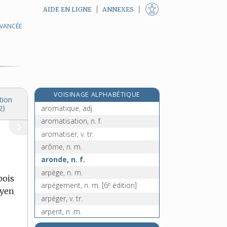
AIDE EN LIGNE
ANNEXES
AVANCÉE
arnaquer, v. tr.
arnaqueur, -euse, n.
arnica, n. f.
e
arnique, n. f.
[7
édition]
arobase, n. f.
VOISINAGE ALPHABÉTIQUE
aromate, n. m.
tion
aromatique, adj.
2)
aromatisation, n. f.
aromatiser, v. tr.
arôme, n. m.
aronde, n. f.
arpège, n. m.
bois
e
arpégement, n. m.
[6
édition]
oyen
arpéger, v. tr.
arpent, n. m.
arpentage, n. m.