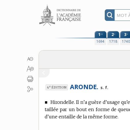
Aller au contenu
1
2
3
re
e
e
1694
1718
174
ARONDE.
e
s. f.
4
ÉDITION
■
Hirondelle.
Il n’a guère d’usage qu’
taillée par un bout en forme de queu
d’une entaille de la même forme.