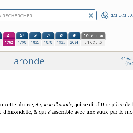
RECHERCHE 
4
5
6
7
8
9
10
e
e
e
e
e
édition
e
e
0
1762
1798
1835
1878
1935
2024
EN COURS
aronde
e
4
édi
(176
en cette phrase,
À queue d’aronde,
qui se dit d’Une pièce de 
e d’hirondelle, & qui s’assemble avec une autre par le m