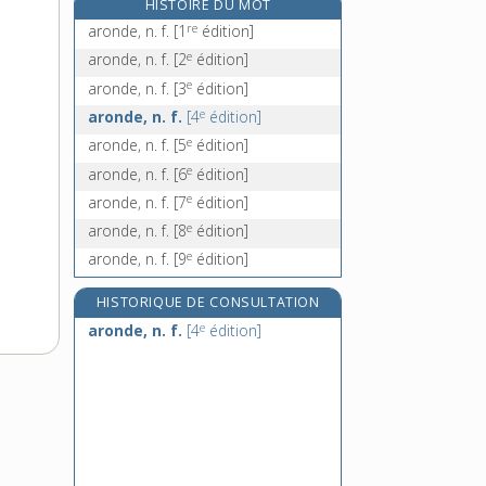
HISTOIRE DU MOT
arpenter, v. tr.
re
aronde, n. f.
[1
édition]
arpenteur, n. m.
e
aronde, n. f.
[2
édition]
arpenteuse, n. f.
e
aronde, n. f.
[3
édition]
arpète, n.
e
aronde, n. f.
[4
édition]
e
aronde, n. f.
[5
édition]
e
aronde, n. f.
[6
édition]
e
aronde, n. f.
[7
édition]
e
aronde, n. f.
[8
édition]
e
aronde, n. f.
[9
édition]
HISTORIQUE DE CONSULTATION
e
aronde, n. f.
[4
édition]