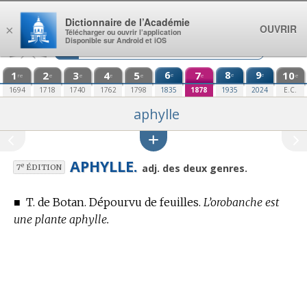
Aller au contenu
Dictionnaire de l’Académie
OUVRIR
×
Télécharger ou ouvrir l’application
Disponible sur Android et iOS
1
2
3
4
5
6
7
8
9
10
e
e
e
re
e
e
e
e
e
e
1694
1718
1740
1762
1798
1835
1878
1935
2024
E.C.
aphylle
APHYLLE.
e
adj. des deux genres.
7
ÉDITION
■
T. de Botan.
Dépourvu de feuilles.
L’orobanche est
une plante aphylle.