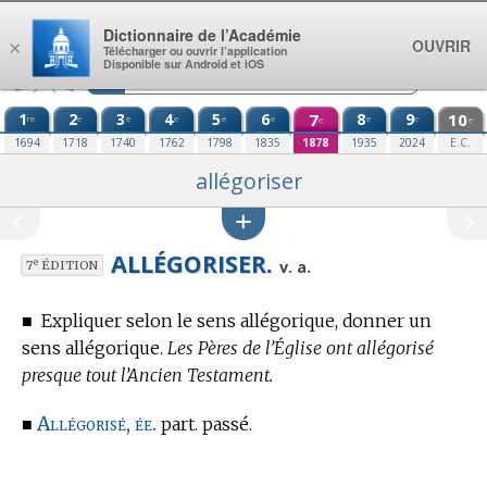
Aller au contenu
Dictionnaire de l’Académie
OUVRIR
×
Télécharger ou ouvrir l’application
Disponible sur Android et iOS
1
2
3
4
5
6
7
8
9
10
re
e
e
e
e
e
e
e
e
e
1694
1718
1740
1762
1798
1835
1878
1935
2024
E.C.
allégoriser
ALLÉGORISER.
e
v. a.
7
ÉDITION
■
Expliquer selon le sens allégorique, donner un
sens allégorique.
Les Pères de l’Église ont allégorisé
presque tout l’Ancien Testament.
Allégorisé, ée.
■
part. passé.