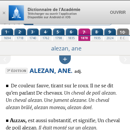
Aller au contenu
Dictionnaire de l’Académie
OUVRIR
×
Télécharger ou ouvrir l’application
Disponible sur Android et iOS
1
2
3
4
5
6
7
8
9
10
re
e
e
e
e
e
e
e
e
e
1694
1718
1740
1762
1798
1835
1878
1935
2024
E.C.
alezan, ane
ALEZAN, ANE.
e
adj.
7
ÉDITION
■
De couleur fauve, tirant sur le roux. Il ne se dit
qu’en parlant De chevaux.
Un cheval de poil alezan.
Un cheval alezan. Une jument alezane. Un cheval
alezan brûlé, alezan moreau, alezan doré.
Alezan,
■
est aussi substantif, et signifie, Un cheval
de poil alezan.
Il était monté sur un alezan.