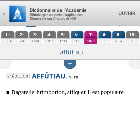
Aller au contenu
Dictionnaire de l’Académie
OUVRIR
×
Télécharger ou ouvrir l’application
Disponible sur Android et iOS
1
2
3
4
5
6
7
8
9
10
e
e
e
re
e
e
e
e
e
e
1694
1718
1740
1762
1798
1835
1878
1935
2024
E.C.
affûtiau
AFFÛTIAU.
e
s. m.
7
ÉDITION
■
Bagatelle, brimborion, affiquet. Il est populaire.