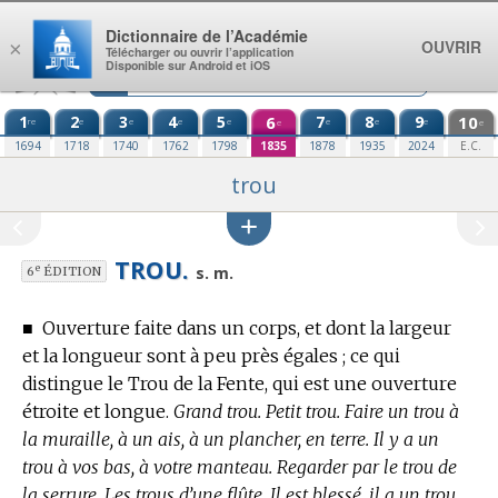
Aller au contenu
Dictionnaire de l’Académie
OUVRIR
×
Télécharger ou ouvrir l’application
Disponible sur Android et iOS
1
2
3
4
5
6
7
8
9
10
re
e
e
e
e
e
e
e
e
e
1694
1718
1740
1762
1798
1835
1878
1935
2024
E.C.
trou
TROU.
e
s. m.
6
ÉDITION
■
Ouverture faite dans un corps, et dont la largeur
et la longueur sont à peu près égales ; ce qui
distingue le Trou de la Fente, qui est une ouverture
étroite et longue.
Grand trou. Petit trou. Faire un trou à
la muraille, à un ais, à un plancher, en terre. Il y a un
trou à vos bas, à votre manteau. Regarder par le trou de
la serrure. Les trous d’une flûte. Il est blessé, il a un trou