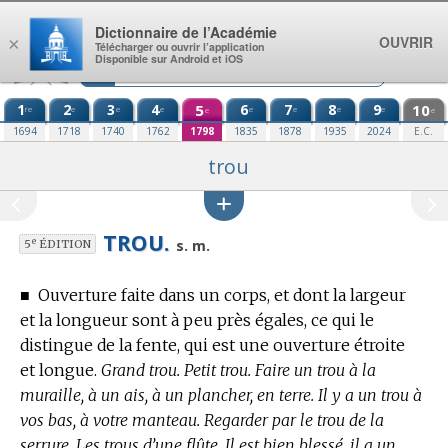
Aller au contenu
Dictionnaire de l’Académie
OUVRIR
×
Télécharger ou ouvrir l’application
Disponible sur Android et iOS
1
2
3
4
5
6
7
8
9
10
re
e
e
e
e
e
e
e
e
e
1694
1718
1740
1762
1798
1835
1878
1935
2024
E.C.
trou
TROU.
e
s. m.
5
ÉDITION
■
Ouverture faite dans un corps, et dont la largeur
et la longueur sont à peu près égales, ce qui le
distingue de la fente, qui est une ouverture étroite
et longue.
Grand trou. Petit trou. Faire un trou à la
muraille, à un ais, à un plancher, en terre. Il y a un trou à
vos bas, à votre manteau. Regarder par le trou de la
serrure. Les trous d’une flûte. Il est bien blessé, il a un