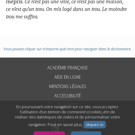
mépris.
Ce n’est pas une ville, ce n’est pas une maison,
ce n’est qu’un trou. On m’a logé dans un trou. Le moindre
trou me suffira.
Vous pouvez cliquer sur n’importe quel mot pour naviguer dans le dictionnaire.
ACADÉMIE FRANÇAISE
AIDE EN LIGNE
MENTIONS LÉGALES
ACCESSIBILITÉ
CONTACTS
En poursuivant votre navigation sur ce site, vous acceptez
l’utilisation d’un témoin de connexion (cookie), afin de
réaliser des statistiques de visites et de personnaliser votre
navigation. Pour en savoir plus,
cliquez ici
.