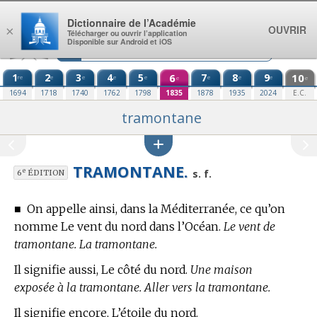
Aller au contenu
Dictionnaire de l’Académie
OUVRIR
×
Télécharger ou ouvrir l’application
Disponible sur Android et iOS
1
2
3
4
5
6
7
8
9
10
re
e
e
e
e
e
e
e
e
e
1694
1718
1740
1762
1798
1835
1878
1935
2024
E.C.
tramontane
TRAMONTANE.
e
s. f.
6
ÉDITION
■
On appelle ainsi, dans la Méditerranée, ce qu’on
nomme Le vent du nord dans l’Océan.
Le vent de
tramontane. La tramontane.
Il signifie aussi, Le côté du nord.
Une maison
exposée à la tramontane. Aller vers la tramontane.
Il signifie encore, L’étoile du nord.