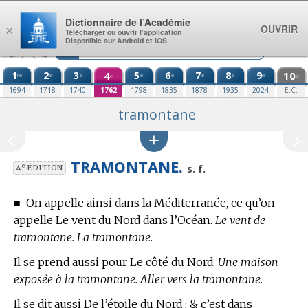
Aller au contenu
Dictionnaire de l’Académie
OUVRIR
×
Télécharger ou ouvrir l’application
Disponible sur Android et iOS
1
2
3
4
5
6
7
8
9
10
re
e
e
e
e
e
e
e
e
e
1694
1718
1740
1762
1798
1835
1878
1935
2024
E.C.
tramontane
TRAMONTANE.
e
s. f.
4
ÉDITION
■
On appelle ainsi dans la Méditerranée, ce qu’on
appelle Le vent du Nord dans l’Océan.
Le vent de
tramontane. La tramontane.
Il se prend aussi pour Le côté du Nord.
Une maison
exposée à la tramontane. Aller vers la tramontane.
Il se dit aussi De l’étoile du Nord ; & c’est dans