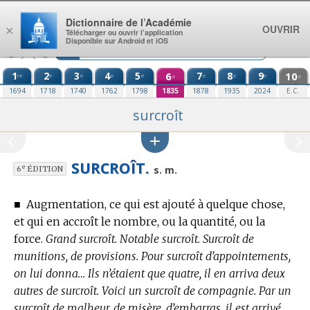
Aller au contenu
Dictionnaire de l’Académie
OUVRIR
×
Télécharger ou ouvrir l’application
Disponible sur Android et iOS
1
2
3
4
5
6
7
8
9
10
re
e
e
e
e
e
e
e
e
e
1694
1718
1740
1762
1798
1835
1878
1935
2024
E.C.
surcroît
SURCROÎT.
e
s. m.
6
ÉDITION
■
Augmentation, ce qui est ajouté à quelque chose,
et qui en accroît le nombre, ou la quantité, ou la
force.
Grand surcroît. Notable surcroît. Surcroît de
munitions, de provisions. Pour surcroît d’appointements,
on lui donna… Ils n’étaient que quatre, il en arriva deux
autres de surcroît. Voici un surcroît de compagnie. Par un
surcroît de malheur, de misère, d’embarras, il est arrivé