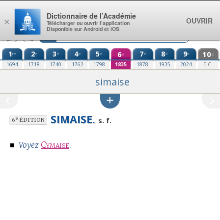
Aller au contenu
Dictionnaire de l’Académie
OUVRIR
×
Télécharger ou ouvrir l’application
Disponible sur Android et iOS
1
2
3
4
5
6
7
8
9
10
re
e
e
e
e
e
e
e
e
e
1694
1718
1740
1762
1798
1835
1878
1935
2024
E.C.
simaise
SIMAISE.
e
s. f.
6
ÉDITION
■
Cymaise
.
Voyez