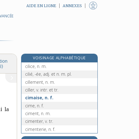
AIDE EN LIGNE
ANNEXES
AVANCÉE
cigogneau, n. m.
ciguë, n. f.
ci-inclus, -use, loc. adj.
ci-joint, ci-jointe, loc. adj.
cil, n. m.
VOISINAGE ALPHABÉTIQUE
ciliaire, adj.
tion
cilice, n. m.
8)
cilié, -ée, adj. et n. m. pl.
cillement, n. m.
ciller, v. intr. et tr.
cimaise, n. f.
cime, n. f.
i la
ciment, n. m.
cimenter, v. tr.
cimenterie, n. f.
cimentier, n. m.