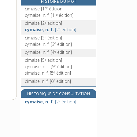
HISTOIRE DU MOT
cimeterre, n. m.
re
cimaise
[1
édition]
cimetière, n. m.
re
cymaise, n. f.
[1
édition]
cimier [I], n. m.
e
cimaise
[2
édition]
cimier [II], n. m.
e
cymaise, n. f.
[2
édition]
e
cimaise
[3
édition]
e
cymaise, n. f.
[3
édition]
e
cymaise, n. f.
[4
édition]
e
cimaise
[5
édition]
e
cymaise, n. f.
[5
édition]
e
simaise, n. f.
[5
édition]
e
cimaise, n. f.
[6
édition]
e
cymaise, n. f.
[6
édition]
e
simaise, n. f.
[6
édition]
HISTORIQUE DE CONSULTATION
e
e
cymaise, n. f.
[2
édition]
cimaise, n. f.
[7
édition]
e
cymaise, n. f.
[7
édition]
e
simaise, n. f.
[7
édition]
e
cimaise, n. f.
[8
édition]
e
cimaise, n. f.
[9
édition]