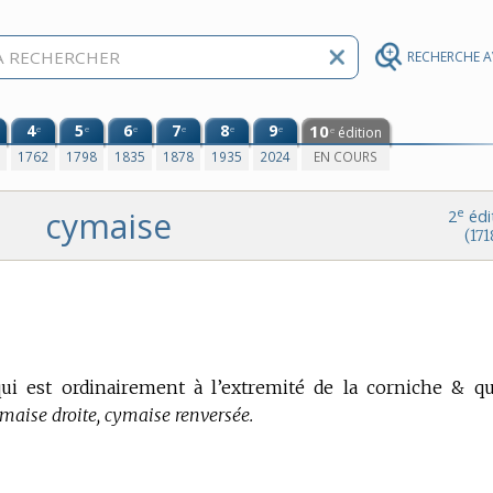
RECHERCHE 
4
5
6
7
8
9
10
e
e
e
e
e
e
édition
e
0
1762
1798
1835
1878
1935
2024
EN COURS
cymaise
e
2
édi
(171
 est ordinairement à l’extremité de la corniche & qu
ymaise droite, cymaise renversée.