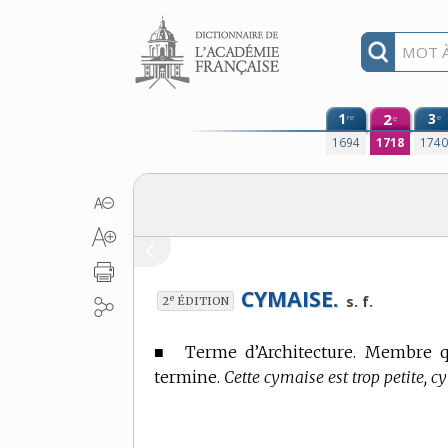
Aller au contenu
1
2
3
re
e
e
1694
1718
174
CYMAISE.
e
s. f.
2
ÉDITION
■
Terme d’Architecture.
Membre qui
termine.
Cette cymaise est trop petite, c