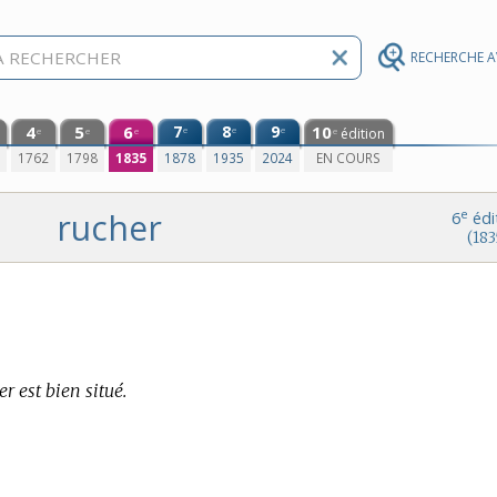
RECHERCHE 
4
5
6
7
8
9
10
e
e
e
édition
e
e
e
e
0
1762
1798
1835
1878
1935
2024
EN COURS
rucher
e
6
édi
(183
r est bien situé.