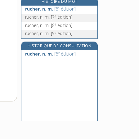
HISTOIRE DU MOT
rudenté, -ée, adj.
e
rucher, n. m.
[6
édition]
rudenter, v. tr.
e
rucher, n. m.
[7
édition]
rudenture, n. f.
e
rucher, n. m.
[8
édition]
rudéral, -ale, adj.
e
rucher, n. m.
[9
édition]
HISTORIQUE DE CONSULTATION
e
rucher, n. m.
[6
édition]