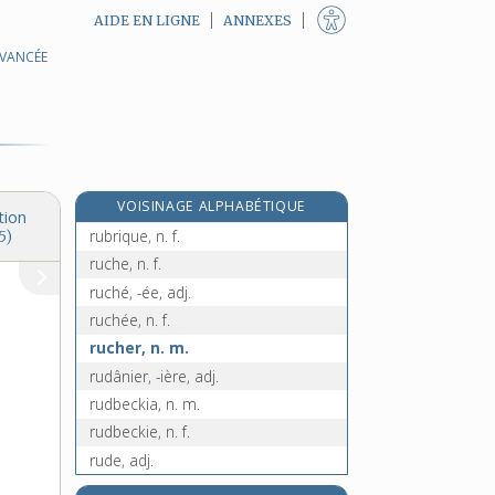
AIDE EN LIGNE
ANNEXES
AVANCÉE
rubidium, n. m.
rubigineux, -euse, adj.
e
rubine, n. f.
[7
édition]
rubis, n. m.
e
rubricaire, n. m.
[7
édition]
VOISINAGE ALPHABÉTIQUE
rubricateur, n. m.
tion
rubrique, n. f.
5)
ruche, n. f.
ruché, -ée, adj.
ruchée, n. f.
rucher, n. m.
rudânier, -ière, adj.
rudbeckia, n. m.
rudbeckie, n. f.
rude, adj.
rudement, adv.