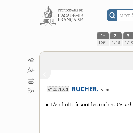
Aller au contenu
1
2
3
re
e
e
1694
1718
174
RUCHER.
e
s. m.
6
ÉDITION
■
L’endroit où sont les ruches.
Ce ruche