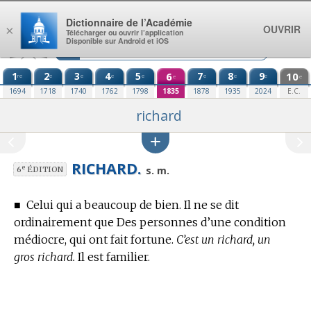
Aller au contenu
Dictionnaire de l’Académie
OUVRIR
×
Télécharger ou ouvrir l’application
Disponible sur Android et iOS
1
2
3
4
5
6
7
8
9
10
re
e
e
e
e
e
e
e
e
e
1694
1718
1740
1762
1798
1835
1878
1935
2024
E.C.
richard
RICHARD.
e
s. m.
6
ÉDITION
■
Celui qui a beaucoup de bien. Il ne se dit
ordinairement que Des personnes d’une condition
médiocre, qui ont fait fortune.
C’est un richard, un
gros richard.
Il est familier.