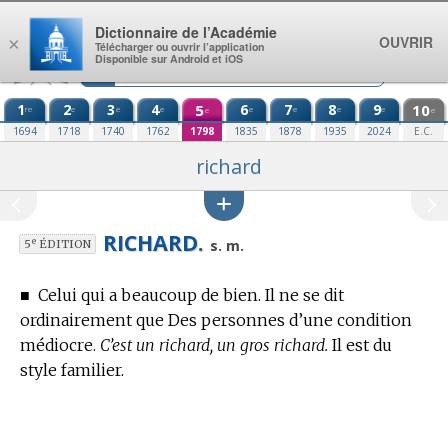
Aller au contenu
Dictionnaire de l’Académie
OUVRIR
×
Télécharger ou ouvrir l’application
Disponible sur Android et iOS
1
2
3
4
5
6
7
8
9
10
re
e
e
e
e
e
e
e
e
e
1694
1718
1740
1762
1798
1835
1878
1935
2024
E.C.
richard
RICHARD.
e
s. m.
5
ÉDITION
■
Celui qui a beaucoup de bien. Il ne se dit
ordinairement que Des personnes d’une condition
médiocre.
C’est un richard, un gros richard.
Il est du
style familier.