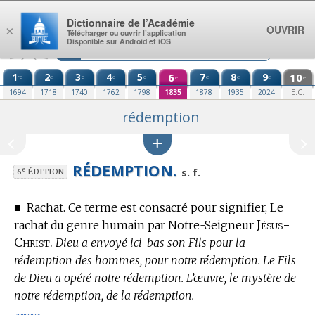
Aller au contenu
Dictionnaire de l’Académie
OUVRIR
×
Télécharger ou ouvrir l’application
Disponible sur Android et iOS
1
2
3
4
5
6
7
8
9
10
re
e
e
e
e
e
e
e
e
e
1694
1718
1740
1762
1798
1835
1878
1935
2024
E.C.
rédemption
RÉDEMPTION.
e
s. f.
6
ÉDITION
■
Rachat.
Ce terme est consacré pour signifier, Le
Jésus-
rachat du genre humain par Notre-Seigneur
Christ.
Dieu a envoyé ici-bas son Fils pour la
rédemption des hommes, pour notre rédemption. Le Fils
de Dieu a opéré notre rédemption. L’œuvre, le mystère de
notre rédemption, de la rédemption.