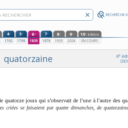
RECHERCHE 
4
5
6
7
8
9
10
e
e
e
édition
e
e
e
e
0
1762
1798
1835
1878
1935
2024
EN COURS
quatorzaine
e
6
édi
(183
e quatorze jours qui s’observait de l’une à l’autre des qu
es criées se faisaient par quatre dimanches, de quatorzain