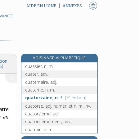
AIDE EN LIGNE
ANNEXES
AVANCÉE
quasi-délit, n. m.
quasiment, adv.
Quasimodo, n. f.
quasi-monnaie, n. f.
quasi-usufruit, n. m.
VOISINAGE ALPHABÉTIQUE
quassia, n. m.
tion
quassier, n. m.
5)
quater, adv.
quaternaire, adj.
quaterne, n. m.
e
quatorzaine, n. f.
[7
édition]
quatorze, adj. numér. et n. m. inv.
atre
quatorzième, adj.
e en
quatorzièmement, adv.
quatrain, n. m.
quatre, adj. numér. et n. m. inv.