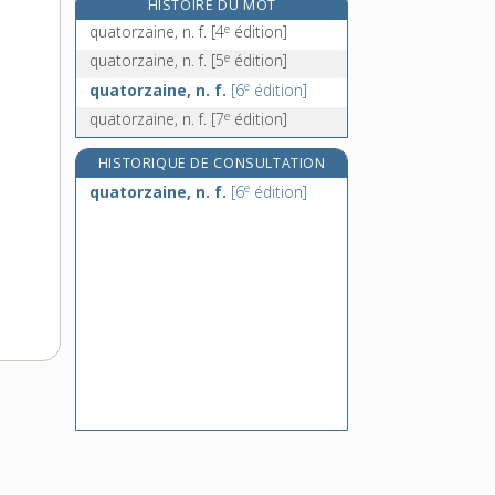
HISTOIRE DU MOT
quatre-cent-vingt-et-un, n. m. inv.
e
quatorzaine, n. f.
[4
édition]
quatre-de-chiffre, n. m. inv.
e
quatorzaine, n. f.
[5
édition]
quatre-épices, n. m. inv.
e
quatorzaine, n. f.
[6
édition]
quatre-feuilles, n. m. inv.
e
quatorzaine, n. f.
[7
édition]
HISTORIQUE DE CONSULTATION
e
quatorzaine, n. f.
[6
édition]