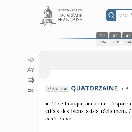
Aller au contenu
1
2
3
re
e
e
1694
1718
174
QUATORZAINE.
e
s. f.
6
ÉDITION
■
T. de Pratique ancienne.
L’espace d
criées des biens saisis réellement.
L
quatorzaine.