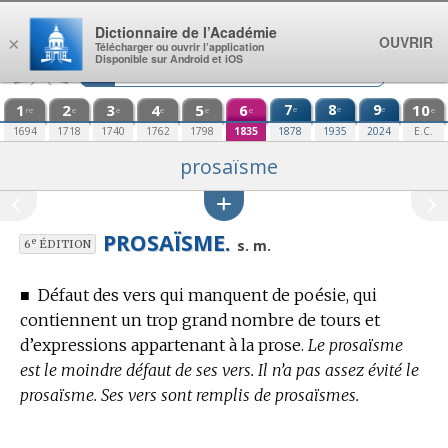
Aller au contenu
Dictionnaire de l’Académie
OUVRIR
×
Télécharger ou ouvrir l’application
Disponible sur Android et iOS
1
2
3
4
5
6
7
8
9
10
e
e
e
re
e
e
e
e
e
e
1694
1718
1740
1762
1798
1835
1878
1935
2024
E.C.
prosaïsme
PROSAÏSME.
e
s. m.
6
ÉDITION
■
Défaut des vers qui manquent de poésie, qui
contiennent un trop grand nombre de tours et
d’expressions appartenant à la prose.
Le prosaïsme
est le moindre défaut de ses vers. Il n’a pas assez évité le
prosaïsme. Ses vers sont remplis de prosaïsmes.