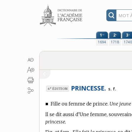
Aller au contenu
1
2
3
re
e
e
1694
1718
174
PRINCESSE.
e
s. f.
6
ÉDITION
■
Fille ou femme de prince.
Une jeune 
Il se dit aussi d’Une femme, souverain
princesse.