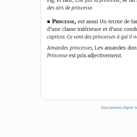
Fig. et fam.,
Elle fait la princesse,
se dit
des airs de princesse.
Princesse,
■
est aussi Un
terme de fam
d’une classe inférieure et d’une cond
caprices. Ce sont des princesses à qui il ne
Amandes princesses,
Les amandes dont l
Princesse
est pris adjectivement.
Vous pouvez cliquer s