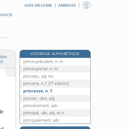
AIDE EN LIGNE
ANNEXES
AVANCÉE
primo-infection, n. f.
primordial, -ale, adj.
primordialement, adv.
primulacées, n. f. pl.
prince, n. m.
VOISINAGE ALPHABÉTIQUE
prince-de-galles, n. m. inv.
tion
prince-président, n. m.
5)
prince-primat, n. m.
princeps, adj. inv.
e
princerie, n. f.
[7
édition]
princesse, n. f.
princier, -ière, adj.
princièrement, adv.
de
principal, -ale, adj. et n.
principalement, adv.
e
principalité, n. f.
[7
édition]