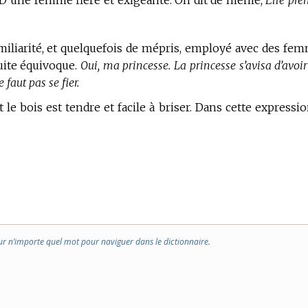
 D’une femme fière et exigeante. On dit de même,
Elle pre
iliarité,
et quelquefois de mépris, employé avec des fe
uite équivoque.
Oui, ma princesse. La princesse s’avisa d’avoir
 faut pas se fier.
e bois est tendre et facile à briser. Dans cette expressio
ur n’importe quel mot pour naviguer dans le dictionnaire.