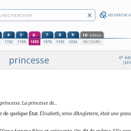
RECHERCHE 
4
5
6
7
8
9
10
e
e
e
e
e
édition
e
e
0
1762
1798
1835
1878
1935
2024
EN COURS
princesse
e
6
édi
(183
princesse. La princesse de…
e de quelque État.
Élisabeth, reine d’Angleterre, était une gran