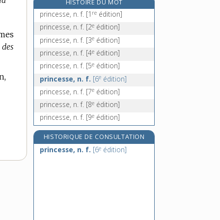
nd
HISTOIRE DU MOT
principat, n. m.
re
princesse, n. f.
[1
édition]
principauté, n. f.
e
princesse, n. f.
[2
édition]
mmes
principe, n. m.
e
princesse, n. f.
[3
édition]
 des
principicule, n. m.
e
princesse, n. f.
[4
édition]
e
princesse, n. f.
[5
édition]
n,
e
princesse, n. f.
[6
édition]
e
princesse, n. f.
[7
édition]
e
princesse, n. f.
[8
édition]
e
princesse, n. f.
[9
édition]
HISTORIQUE DE CONSULTATION
e
princesse, n. f.
[6
édition]