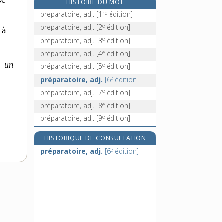
sé
HISTOIRE DU MOT
préposer, v. tr.
re
preparatoire, adj.
[1
édition]
prépositif, -ive, adj.
e
preparatoire, adj.
[2
édition]
 à
préposition, n. f.
e
préparatoire, adj.
[3
édition]
prépositionnel, -elle, adj.
e
préparatoire, adj.
[4
édition]
t un
e
préparatoire, adj.
[5
édition]
e
préparatoire, adj.
[6
édition]
e
préparatoire, adj.
[7
édition]
e
préparatoire, adj.
[8
édition]
e
préparatoire, adj.
[9
édition]
HISTORIQUE DE CONSULTATION
e
préparatoire, adj.
[6
édition]