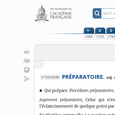
Aller au contenu
1
2
3
re
e
e
1694
1718
174
PRÉPARATOIRE.
e
adj.
6
ÉDITION
■
Qui prépare.
Procédures préparatoires.
Jugement préparatoire,
Celui qui n’es
l’éclaircissement de quelque point part