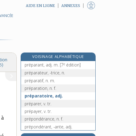
AIDE EN LIGNE
ANNEXES
AVANCÉE
préopinant, -ante, n.
e
préopiner, v. intr.
[7
édition]
préordination, n. f.
préordonner, v. tr.
prépaiement, n. m.
VOISINAGE ALPHABÉTIQUE
prépalatal, -ale, adj.
tion
e
préparant, adj. m.
[7
édition]
5)
préparateur, -trice, n.
préparatif, n. m.
préparation, n. f.
préparatoire, adj.
préparer, v. tr.
prépayer, v. tr.
 à
prépondérance, n. f.
prépondérant, -ante, adj.
préposé, -ée, n.