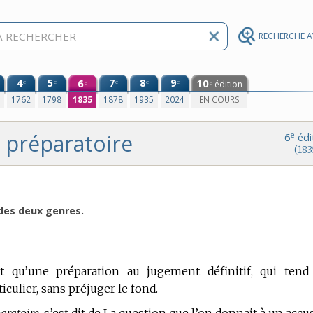
RECHERCHE 
4
5
6
7
8
9
10
e
e
e
e
e
édition
e
e
0
1762
1798
1835
1878
1935
2024
EN COURS
préparatoire
e
6
édi
(183
 des deux genres.
t qu’une préparation au jugement définitif, qui tend
iculier, sans préjuger le fond.