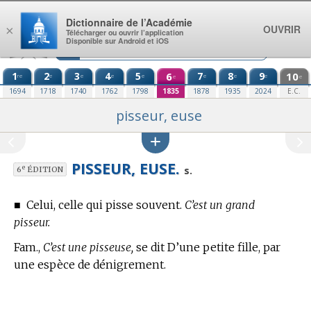
Aller au contenu
Dictionnaire de l’Académie
OUVRIR
×
Télécharger ou ouvrir l’application
Disponible sur Android et iOS
1
2
3
4
5
6
7
8
9
10
re
e
e
e
e
e
e
e
e
e
1694
1718
1740
1762
1798
1835
1878
1935
2024
E.C.
pisseur, euse
PISSEUR, EUSE.
e
s.
6
ÉDITION
■
Celui, celle qui pisse souvent.
C’est un grand
pisseur.
Fam.,
C’est une pisseuse,
se dit D’une petite fille, par
une espèce de dénigrement.