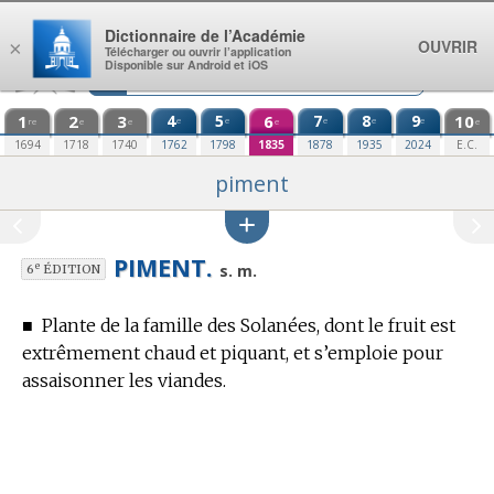
Aller au contenu
Dictionnaire de l’Académie
OUVRIR
×
Télécharger ou ouvrir l’application
Disponible sur Android et iOS
1
2
3
4
5
6
7
8
9
10
e
e
e
e
e
re
e
e
e
e
1694
1718
1740
1762
1798
1835
1878
1935
2024
E.C.
piment
PIMENT.
e
s. m.
6
ÉDITION
■
Plante de la famille des Solanées, dont le fruit est
extrêmement chaud et piquant, et s’emploie pour
assaisonner les viandes.